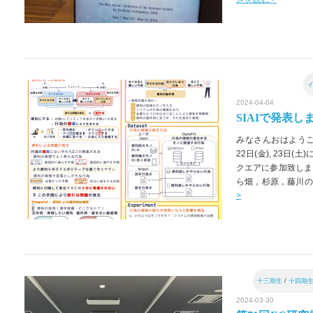
2024-04-04
SIAIで発表し
みなさんおはようござ
22日(金), 23日(
クエアに参加致しま
ら畑，杉原，藤川の
>
十三期生
/
十四期
2024-03-30