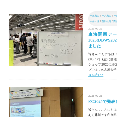
十三期生
/
十六期生
/
十
木奈々瀬
/
藤川雄翔
/
高
2025-09-25
東海関西デ
2025(DBWS
ました
皆さんこんにちは！
(木), 12日(金
ショップ2025に
プでは，名古屋大学
きを読む >
2025-09-25
EC2025で発
皆さん，こんにちは
ある藤川です🫠今回