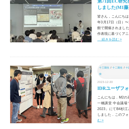
第71回EC研
しました(M1藤
皆さん，こんにちは！
年3月17日（日）
館で開催されました
作表現に基づくアニ
… 続きを読む >
十三期生
/
十二期生
/
十
奈
2023-12-30
IDRユーザフォ
こんにちは．M2の高
一橋講堂 中会議場
2023」にてB4杉
しました．このフォー
む >