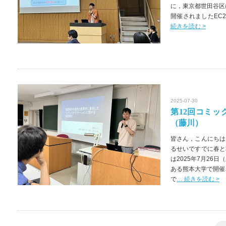
に，東京都世田谷区
開催されましたEC
続きを読む >
2025-07-30
第12回コミ
（藤川）
皆さん，こんにちは
るせいですでに春と
は2025年7月26
ある熊本大学で開催
で
… 続きを読む >