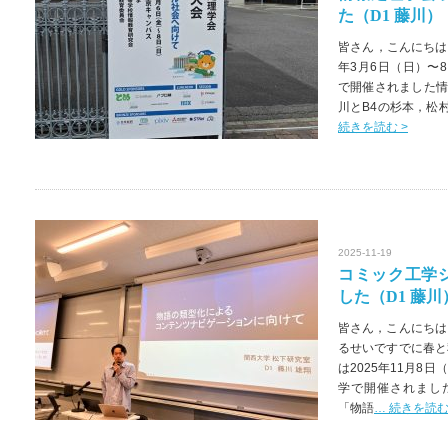
た（D1 藤川）
皆さん，こんにちは！
年3月6日（日）〜
で開催されました情
川とB4の杉本，松
続きを読む >
2025-11-19
コミック工学シ
した（D1 藤川
皆さん，こんにちは
るせいですでに春と
は2025年11月8
学で開催されました
「物語
… 続きを読む