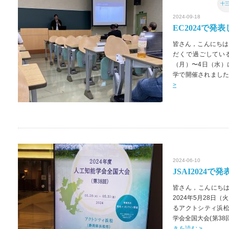
十
2024-09-18
EC2024で発
皆さん，こんにちは
だくで過ごしている
（月）〜4日（水）
学で開催されました Ente
>
2024-06-10
JSAI2024で
皆さん，こんにちは
2024年5月28日
るアクトシティ浜松
学会全国大会(第3
きを読む >