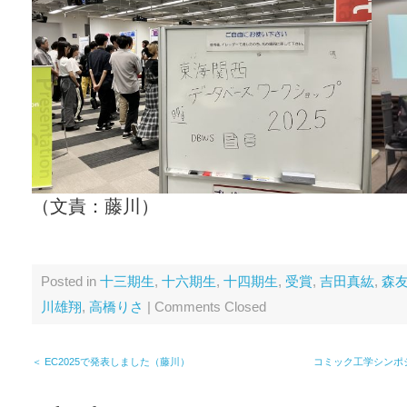
（文責：藤川）
Posted in
十三期生
,
十六期生
,
十四期生
,
受賞
,
吉田真紘
,
森
川雄翔
,
高橋りさ
|
Comments Closed
＜ EC2025で発表しました（藤川）
コミック工学シンポジ