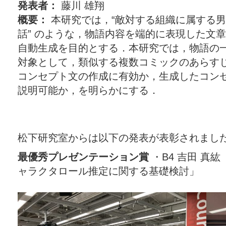
発表者：
藤川 雄翔
概要：
本研究では，“敵対する組織に属する
話” のような，物語内容を端的に表現した文
自動生成を目的とする．本研究では，物語の
対象として，類似する複数コミックのあらす
コンセプト文の作成に有効か，生成したコン
説明可能か，を明らかにする．
松下研究室からは以下の発表が表彰されまし
最優秀プレゼンテーション賞
・B4 吉田 真
ャラクタロール推定に関する基礎検討」