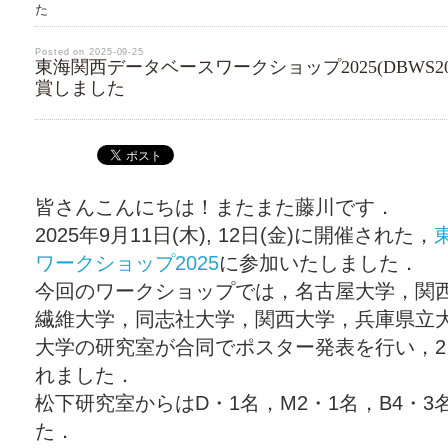
た
Posted on 2025-09-25
東海関西データベースワークショップ2025(DBWS20
賞しました
皆さんこんにちは！またまた藤川です．
2025
年
9
月11日
(木
), 12
日
(金
)
に開催された，
ワークショップ
2025
に参加いたしました．
今回のワークショップでは，名古屋大学，関
繊維大学，同志社大学，関西大学，兵庫県立
大学の研究室が合同でポスター発表を行い，
2
れました．
松下研究室からはD・1名，
M2
・1名，
B4
・3
た．