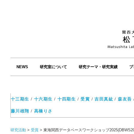
NEWS
研究室について
研究テーマ・研究実績
プ
十三期生
/
十六期生
/
十四期生
/
受賞
/
吉田真紘
/
森友吾
藤川雄翔
/
高橋りさ
研究活動
>
受賞
>
東海関西データベースワークショップ2025(DBWS2