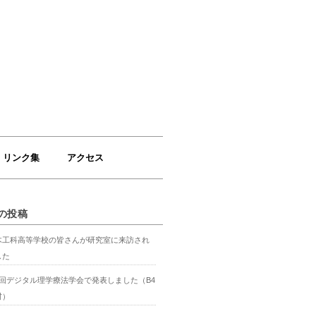
リンク集
アクセス
の投稿
木工科高等学校の皆さんが研究室に来訪され
した
4回デジタル理学療法学会で発表しました（B4
村）