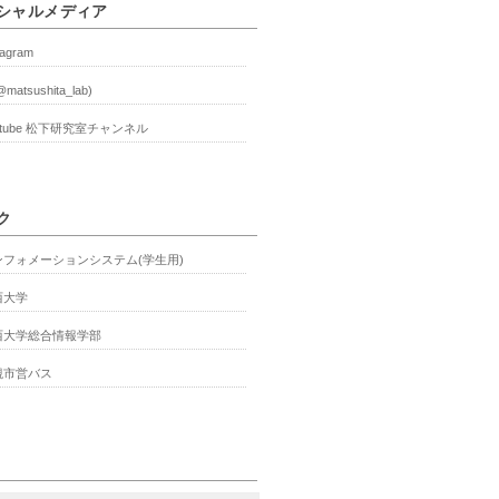
シャルメディア
tagram
@matsushita_lab)
utube 松下研究室チャンネル
ク
ンフォメーションシステム(学生用)
西大学
西大学総合情報学部
槻市営バス