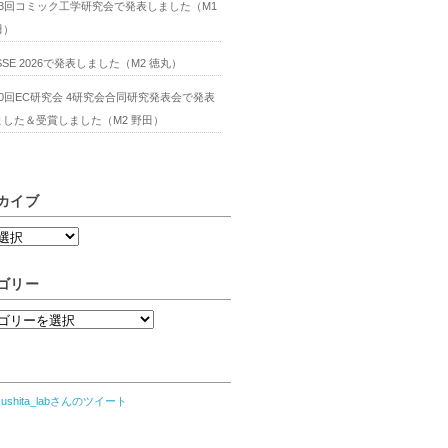
13回コミック工学研究会で発表しました（M1
田）
SSE 2026で発表しました（M2 徳丸）
80回EC研究会 4研究会合同研究発表会で発表
ました＆受賞しました（M2 野田）
カイブ
ゴリー
sushita_labさんのツイート