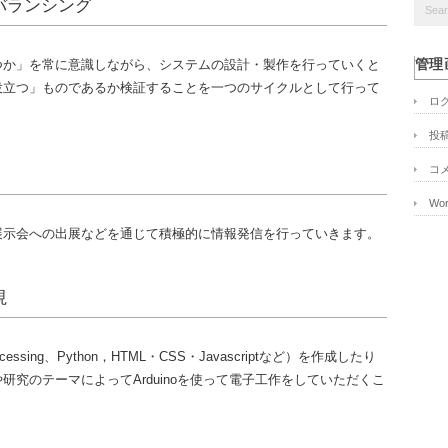
バランシング
つか」を常に意識しながら、システムの設計・製作を行っていくと
管理
役立つ」ものであるか検証することを一つのサイクルとして行って
ロ
投
コ
Wor
展示会への出展などを通じて積極的に情報発信を行っていきます。
視
sing、Python，HTML・CSS・Javascriptなど）を作成したり
究のテーマによってArduinoを使って電子工作をしていただくこ