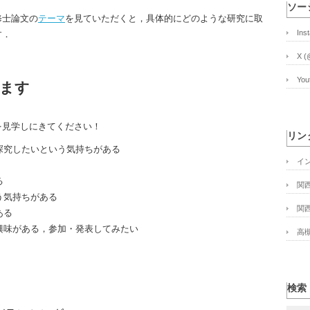
ソー
修士論文の
テーマ
を見ていただくと，具体的にどのような研究に取
Ins
す．
X (
Yo
ます
を見学しにきてください！
リン
探究したいという気持ちがある
イ
る
関
う気持ちがある
関
ある
興味がある，参加・発表してみたい
高
検索