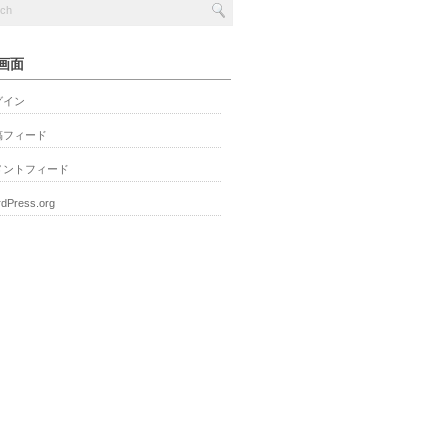
画面
グイン
稿フィード
メントフィード
dPress.org