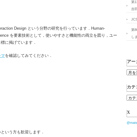
第
吉
JC
ction Design という分野の研究を行っています．Human-
第
ficial Intelligence を要素技術として，使いやすさと機能性の両立を図り，ユー
し
目標に掲げています．
ーマ
を確認してみてください．
アー
ア
ー
カ
カテ
イ
カ
ブ
テ
ゴ
X
リ
@mat
ー
いという方も歓迎します．