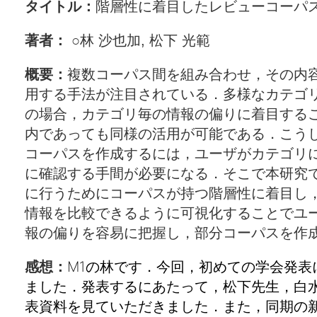
タイトル：
階層性に着目したレビューコーパ
著者： ○
林 沙也加, 松下 光範
概要：
複数コーパス間を組み合わせ，その内
用する手法が注目されている．多様なカテゴ
の場合，カテゴリ毎の情報の偏りに着目する
内であっても同様の活用が可能である．こう
コーパスを作成するには，ユーザがカテゴリ
に確認する手間が必要になる．そこで本研究
に行うためにコーパスが持つ階層性に着目し
情報を比較できるように可視化することでユ
報の偏りを容易に把握し，部分コーパスを作
M1の林です．今回，初めての学会発表
感想：
ました．発表するにあたって，松下先生，白
表資料を見ていただきました．また，同期の