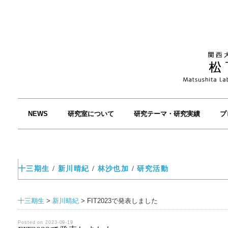
NEWS
研究室について
研究テーマ・研究実績
プ
十三期生
/
新川晴紀
/
林沙也加
/
研究活動
十三期生
>
新川晴紀
>
FIT2023で発表しました
Posted on 2023-09-19