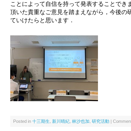
ことによって自信を持って発表することでき
頂いた貴重なご意見を踏まえながら，今後の
ていけたらと思います．
Posted in
十三期生
,
新川晴紀
,
林沙也加
,
研究活動
|
Comment