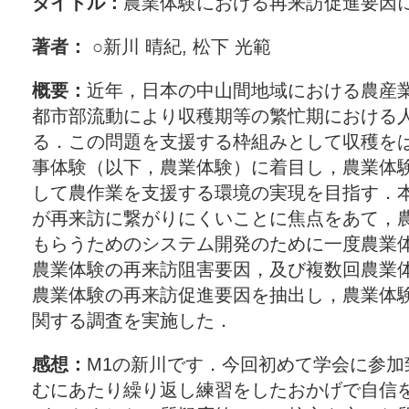
タイトル：
農業体験における再来訪促進要因
著者：
○新川 晴紀, 松下 光範
概要：
近年，日本の中山間地域における農産
都市部流動により収穫期等の繁忙期における
る．この問題を支援する枠組みとして収穫を
事体験（以下，農業体験）に着目し，農業体
して農作業を支援する環境の実現を目指す．
が再来訪に繋がりにくいことに焦点をあて，
もらうためのシステム開発のために一度農業
農業体験の再来訪阻害要因，及び複数回農業
農業体験の再来訪促進要因を抽出し，農業体
関する調査を実施した．
感想：
M1の新川です．今回初めて学会に参加
むにあたり繰り返し練習をしたおかげで自信