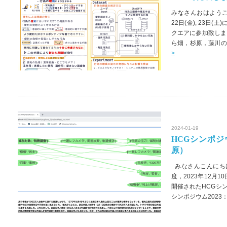
みなさんおはようござ
22日(金), 23日(
クエアに参加致しま
ら畑，杉原，藤川の
>
2024-01-19
HCGシンポ
原）
みなさんこんにちは
度，2023年12月
開催されたHCGシン
シンポジウム2023：h