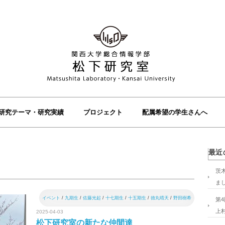
研究テーマ・研究実績
プロジェクト
配属希望の学生さんへ
最近
茨
ま
イベント
/
九期生
/
佐藤光起
/
十七期生
/
十五期生
/
徳丸晴天
/
野田樹希
第
上
2025-04-03
松下研究室の新たな仲間達