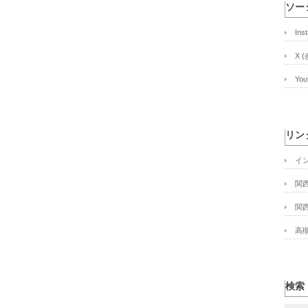
ソー
Ins
X (
Yo
リン
イ
関
関
高
検索