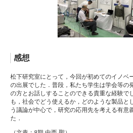
感想
松下研究室にとって，今回が初めてのイノベ
の出展でした．普段，私たち学生は学会等の
の方とお話しすることのできる貴重な経験で
も，社会でどう使えるか，どのような製品と
う議論が中心で，研究の応用先を考える有意
た．
（文責：8期 中西 聖）